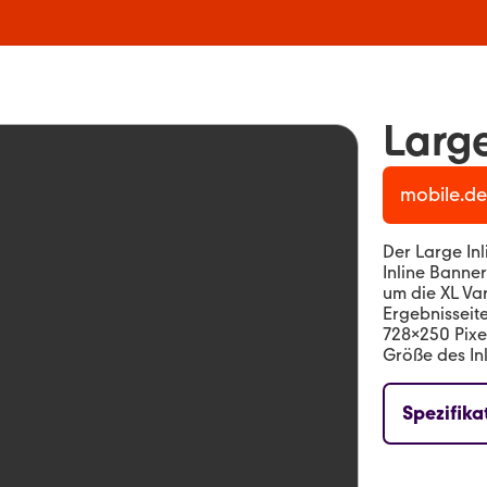
Large
mobile.de
Der Large In
Inline Banne
um die XL Var
Ergebnisseit
728×250 Pixel
Größe des In
Spezifika