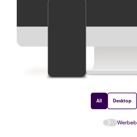
All
Desktop
Werbebe